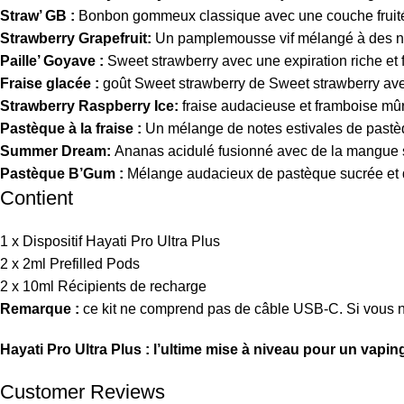
Straw’ GB :
Bonbon gommeux classique avec une couche fruité
Strawberry Grapefruit:
Un pamplemousse vif mélangé à des not
Paille’ Goyave :
Sweet strawberry avec une expiration riche et f
Fraise glacée :
goût Sweet strawberry de Sweet strawberry avec
Strawberry Raspberry Ice:
fraise audacieuse et framboise mûr
Pastèque à la fraise :
Un mélange de notes estivales de pastèq
Summer Dream:
Ananas acidulé fusionné avec de la mangue su
Pastèque B’Gum :
Mélange audacieux de pastèque sucrée et 
Contient
1 x Dispositif Hayati Pro Ultra Plus
2 x 2ml Prefilled Pods
2 x 10ml Récipients de recharge
Remarque :
ce kit ne comprend pas de câble USB-C. Si vous 
Hayati Pro Ultra Plus : l’ultime mise à niveau pour un vapin
Customer Reviews