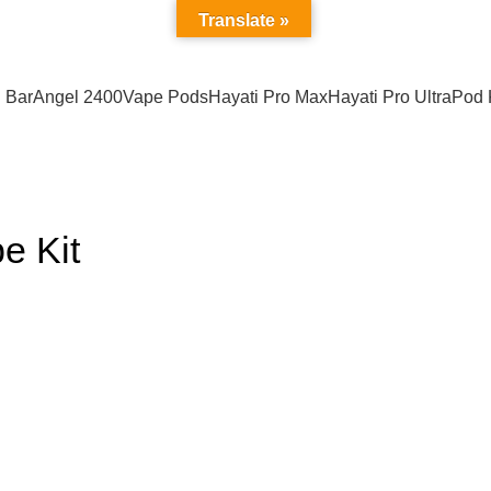
Address : California USA
Translate »
 Bar
Angel 2400
Vape Pods
Hayati Pro Max
Hayati Pro Ultra
Pod 
e Kit