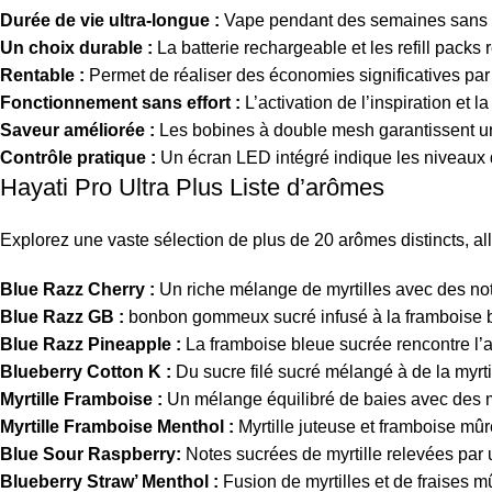
Durée de vie ultra-longue :
Vape pendant des semaines sans av
Un choix durable :
La batterie rechargeable et les refill packs
Rentable :
Permet de réaliser des économies significatives par
Fonctionnement sans effort :
L’activation de l’inspiration et 
Saveur améliorée :
Les bobines à double mesh garantissent une
Contrôle pratique :
Un écran LED intégré indique les niveaux de
Hayati Pro Ultra Plus Liste d’arômes
Explorez une vaste sélection de plus de 20 arômes distincts, all
Blue Razz Cherry :
Un riche mélange de myrtilles avec des not
Blue Razz GB :
bonbon gommeux sucré infusé à la framboise bl
Blue Razz Pineapple :
La framboise bleue sucrée rencontre l’
Blueberry Cotton K :
Du sucre filé sucré mélangé à de la myrt
Myrtille Framboise :
Un mélange équilibré de baies avec des my
Myrtille Framboise Menthol :
Myrtille juteuse et framboise mûr
Blue Sour Raspberry:
Notes sucrées de myrtille relevées par 
Blueberry Straw’ Menthol :
Fusion de myrtilles et de fraises 