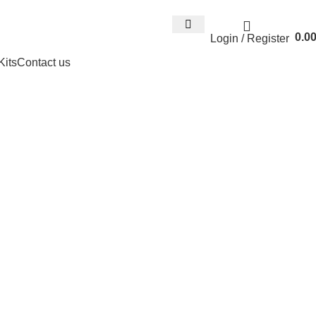
Email : info@expresswholesalevape.c
0.0
Login / Register
Kits
Contact us