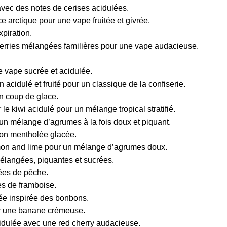
vec des notes de cerises acidulées.
 arctique pour une vape fruitée et givrée.
piration.
berries mélangées familières pour une vape audacieuse.
e vape sucrée et acidulée.
cidulé et fruité pour un classique de la confiserie.
n coup de glace.
e kiwi acidulé pour un mélange tropical stratifié.
r un mélange d’agrumes à la fois doux et piquant.
ion mentholée glacée.
mon and lime pour un mélange d’agrumes doux.
élangées, piquantes et sucrées.
ées de pêche.
es de framboise.
ée inspirée des bonbons.
ar une banane crémeuse.
dulée avec une red cherry audacieuse.