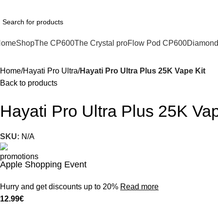
hatsApp : +1 (xxx) xxx - 1234
Home
Shop
The CP600
The Crystal pro
Flow Pod CP600
Diamond
Home
Hayati Pro Ultra
Hayati Pro Ultra Plus 25K Vape Kit
Back to products
Hayati Pro Ultra Plus 25K Vap
SKU:
N/A
Apple Shopping Event
Hurry and get discounts up to 20%
Read more
12.99
€