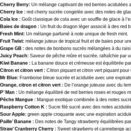
Cherry Berry:
Un mélange captivant de red berries acidulées a
Cherry Ice :
red cherry sucrée congelée avec des notes de glace
Cola Ice :
Goût classique de cola avec un souffle de glace à l’ex
Baies de dragon :
Un fruit du dragon léger associé à des red 
Fresh Mint:
Un mélange parfumé à note unique de fresh mint.
Fruit Twist:
mélange juteux de tropical fruit et de baies pour un
Grape GB :
des notes de bonbons sucrés mélangées à du raisin a
Juicy Peach:
Saveur de pêche mûre et sucrée, rafraîchie par u
Kiwi Banane :
La banane douce et crémeuse est équilibrée par l
Citron et citron vert :
Citron piquant et citron vert piquant pou
Mr Blue:
Framboise bleue sucrée et acidulée avec une expirat
Orange, citron et citron vert :
De l’orange juteuse avec du le
P’ Man :
Un mélange équilibré de red berries roses et rouges m
Pêche Mangue :
Mangue exotique combinée à des notes sucr
Raspberry Cotton K :
Sucre filé sucré avec des notes acidulé
Sour Apple:
green apple croquante avec une expiration acidul
Paille’ Banane :
Des notes de Tangy strawberry équilibrées p
Straw’ Cranberry Cherry :
Sweet strawberry et canneberge aci